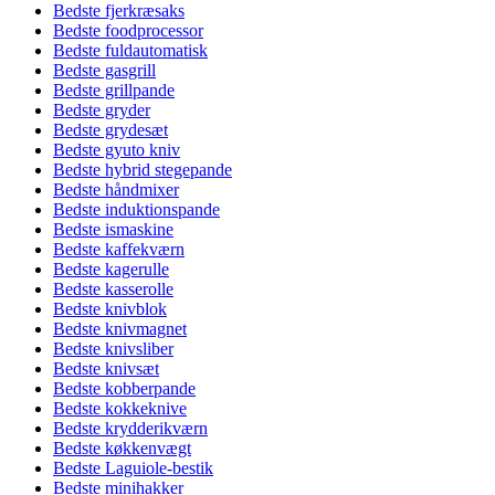
Bedste fjerkræsaks
Bedste foodprocessor
Bedste fuldautomatisk
Bedste gasgrill
Bedste grillpande
Bedste gryder
Bedste grydesæt
Bedste gyuto kniv
Bedste hybrid stegepande
Bedste håndmixer
Bedste induktionspande
Bedste ismaskine
Bedste kaffekværn
Bedste kagerulle
Bedste kasserolle
Bedste knivblok
Bedste knivmagnet
Bedste knivsliber
Bedste knivsæt
Bedste kobberpande
Bedste kokkeknive
Bedste krydderikværn
Bedste køkkenvægt
Bedste Laguiole-bestik
Bedste minihakker