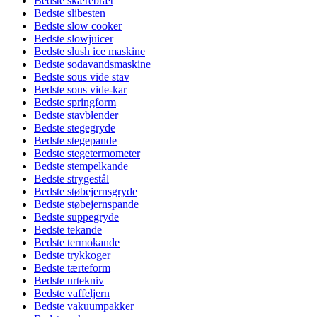
Bedste skærebræt
Bedste slibesten
Bedste slow cooker
Bedste slowjuicer
Bedste slush ice maskine
Bedste sodavandsmaskine
Bedste sous vide stav
Bedste sous vide-kar
Bedste springform
Bedste stavblender
Bedste stegegryde
Bedste stegepande
Bedste stegetermometer
Bedste stempelkande
Bedste strygestål
Bedste støbejernsgryde
Bedste støbejernspande
Bedste suppegryde
Bedste tekande
Bedste termokande
Bedste trykkoger
Bedste tærteform
Bedste urtekniv
Bedste vaffeljern
Bedste vakuumpakker