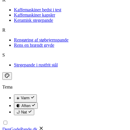
Kaffemaskiner bedst i test
Kaffemaskiner kapsler
Keramisk stegepande
R
Rengøring af støbejernspande
Rens en brændt gryde
S
Stegepande i rustfrit stål
Tema
☀️ Varm
🌒 Aften
🌙 Nat
DenGodePande
.dk