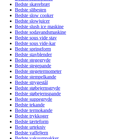
Bedste skærebræt
Bedste slibesten
Bedste slow cooker
Bedste slowjuicer
Bedste slush ice maskine
Bedste sodavandsmaskine
Bedste sous vide stav
Bedste sous vide-kar
Bedste springform
Bedste stavblender
Bedste stegegryde
Bedste stegepande
Bedste stegetermometer
Bedste stempelkande
Bedste strygestål
Bedste støbejernsgryde
Bedste støbejernspande
Bedste suppegryde
Bedste tekande
Bedste termokande
Bedste trykkoger
Bedste tærteform
Bedste urtekniv
Bedste vaffeljern
Bedste vakuumpakker