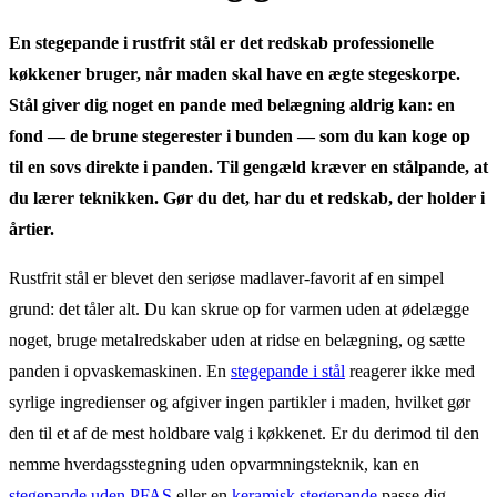
En stegepande i rustfrit stål er det redskab professionelle
køkkener bruger, når maden skal have en ægte stegeskorpe.
Stål giver dig noget en pande med belægning aldrig kan: en
fond — de brune stegerester i bunden — som du kan koge op
til en sovs direkte i panden. Til gengæld kræver en stålpande, at
du lærer teknikken. Gør du det, har du et redskab, der holder i
årtier.
Rustfrit stål er blevet den seriøse madlaver-favorit af en simpel
grund: det tåler alt. Du kan skrue op for varmen uden at ødelægge
noget, bruge metalredskaber uden at ridse en belægning, og sætte
panden i opvaskemaskinen. En
stegepande i stål
reagerer ikke med
syrlige ingredienser og afgiver ingen partikler i maden, hvilket gør
den til et af de mest holdbare valg i køkkenet. Er du derimod til den
nemme hverdagsstegning uden opvarmningsteknik, kan en
stegepande uden PFAS
eller en
keramisk stegepande
passe dig