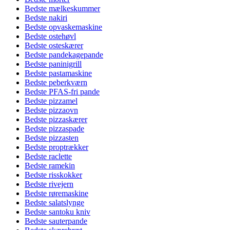
Bedste mælkeskummer
Bedste nakiri
Bedste opvaskemaskine
Bedste ostehøvl
Bedste osteskærer
Bedste pandekagepande
Bedste paninigrill
Bedste pastamaskine
Bedste peberkværn
Bedste PFAS-fri pande
Bedste pizzamel
Bedste pizzaovn
Bedste pizzaskærer
Bedste pizzaspade
Bedste pizzasten
Bedste proptrækker
Bedste raclette
Bedste ramekin
Bedste risskokker
Bedste rivejern
Bedste røremaskine
Bedste salatslynge
Bedste santoku kniv
Bedste sauterpande