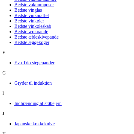
Bedste vakuumposer
Bedste vinglas
Bedste vinkaraffel
Bedste vinkøler
Bedste vinkøleskab
Bedste wokpande
Bedste æbleskivepande
Bedste æggekoger
E
Eva Trio stegepander
G
Gryder til induktion
I
Indbrænding af støbejern
J
Japanske kokkeknive
K