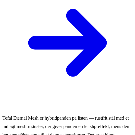
Tefal Eternal Mesh er hybridpanden på listen — rustfrit stål med et
indlagt mesh-mønster, der giver panden en let slip-effekt, mens den
bevarer stålets evne til at danne stegeskorpe. Det er et klogt