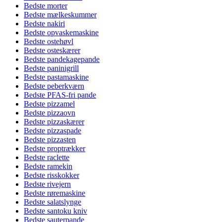
Bedste morter
Bedste mælkeskummer
Bedste nakiri
Bedste opvaskemaskine
Bedste ostehøvl
Bedste osteskærer
Bedste pandekagepande
Bedste paninigrill
Bedste pastamaskine
Bedste peberkværn
Bedste PFAS-fri pande
Bedste pizzamel
Bedste pizzaovn
Bedste pizzaskærer
Bedste pizzaspade
Bedste pizzasten
Bedste proptrækker
Bedste raclette
Bedste ramekin
Bedste risskokker
Bedste rivejern
Bedste røremaskine
Bedste salatslynge
Bedste santoku kniv
Bedste sauterpande