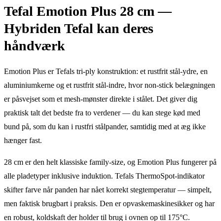
Tefal Emotion Plus 28 cm —
Hybriden Tefal kan deres
håndværk
Emotion Plus er Tefals tri-ply konstruktion: et rustfrit stål-ydre, en
aluminiumkerne og et rustfrit stål-indre, hvor non-stick belægningen
er påsvejset som et mesh-mønster direkte i stålet. Det giver dig
praktisk talt det bedste fra to verdener — du kan stege kød med
bund på, som du kan i rustfri stål­pander, samtidig med at æg ikke
hænger fast.
28 cm er den helt klassiske family-size, og Emotion Plus fungerer på
alle pladetyper inklusive induktion. Tefals ThermoSpot-indikator
skifter farve når panden har nået korrekt stegtemperatur — simpelt,
men faktisk brugbart i praksis. Den er opvaskemaskine­sikker og har
en robust, kold­skaft der holder til brug i ovnen op til 175°C.