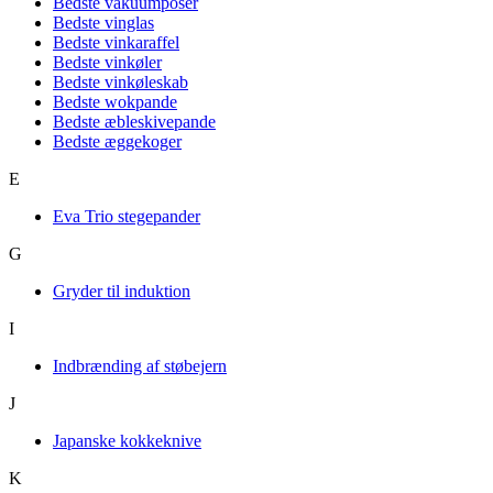
Bedste vakuumposer
Bedste vinglas
Bedste vinkaraffel
Bedste vinkøler
Bedste vinkøleskab
Bedste wokpande
Bedste æbleskivepande
Bedste æggekoger
E
Eva Trio stegepander
G
Gryder til induktion
I
Indbrænding af støbejern
J
Japanske kokkeknive
K