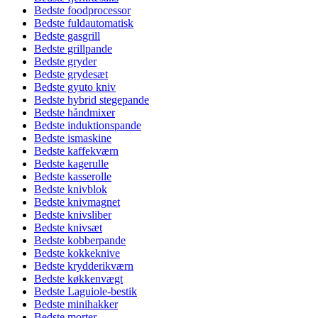
Bedste foodprocessor
Bedste fuldautomatisk
Bedste gasgrill
Bedste grillpande
Bedste gryder
Bedste grydesæt
Bedste gyuto kniv
Bedste hybrid stegepande
Bedste håndmixer
Bedste induktionspande
Bedste ismaskine
Bedste kaffekværn
Bedste kagerulle
Bedste kasserolle
Bedste knivblok
Bedste knivmagnet
Bedste knivsliber
Bedste knivsæt
Bedste kobberpande
Bedste kokkeknive
Bedste krydderikværn
Bedste køkkenvægt
Bedste Laguiole-bestik
Bedste minihakker
Bedste morter