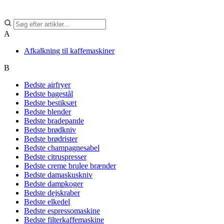
A
Afkalkning til kaffemaskiner
B
Bedste airfryer
Bedste bagestål
Bedste bestiksæt
Bedste blender
Bedste bradepande
Bedste brødkniv
Bedste brødrister
Bedste champagnesabel
Bedste citruspresser
Bedste creme brulee brænder
Bedste damaskuskniv
Bedste dampkoger
Bedste dejskraber
Bedste elkedel
Bedste espressomaskine
Bedste filterkaffemaskine