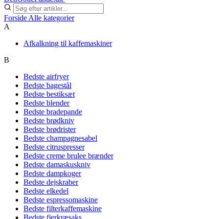
Forside
Alle kategorier
A
Afkalkning til kaffemaskiner
B
Bedste airfryer
Bedste bagestål
Bedste bestiksæt
Bedste blender
Bedste bradepande
Bedste brødkniv
Bedste brødrister
Bedste champagnesabel
Bedste citruspresser
Bedste creme brulee brænder
Bedste damaskuskniv
Bedste dampkoger
Bedste dejskraber
Bedste elkedel
Bedste espressomaskine
Bedste filterkaffemaskine
Bedste fjerkræsaks