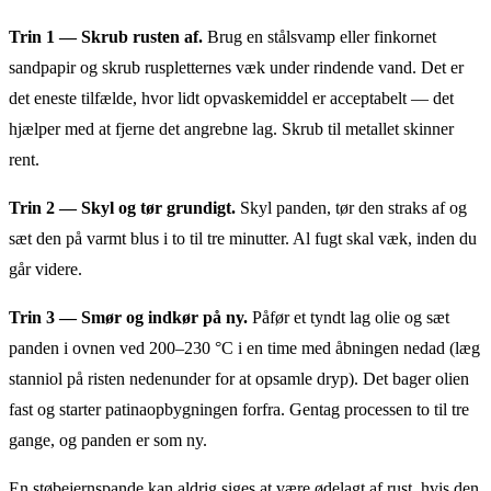
Trin 1 — Skrub rusten af.
Brug en stålsvamp eller finkornet
sandpapir og skrub ruspletternes væk under rindende vand. Det er
det eneste tilfælde, hvor lidt opvaskemiddel er acceptabelt — det
hjælper med at fjerne det angrebne lag. Skrub til metallet skinner
rent.
Trin 2 — Skyl og tør grundigt.
Skyl panden, tør den straks af og
sæt den på varmt blus i to til tre minutter. Al fugt skal væk, inden du
går videre.
Trin 3 — Smør og indkør på ny.
Påfør et tyndt lag olie og sæt
panden i ovnen ved 200–230 °C i en time med åbningen nedad (læg
stanniol på risten nedenunder for at opsamle dryp). Det bager olien
fast og starter patinaopbygningen forfra. Gentag processen to til tre
gange, og panden er som ny.
En støbejernspande kan aldrig siges at være ødelagt af rust, hvis den