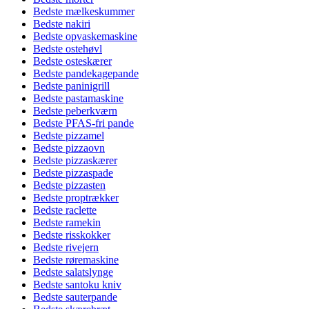
Bedste mælkeskummer
Bedste nakiri
Bedste opvaskemaskine
Bedste ostehøvl
Bedste osteskærer
Bedste pandekagepande
Bedste paninigrill
Bedste pastamaskine
Bedste peberkværn
Bedste PFAS-fri pande
Bedste pizzamel
Bedste pizzaovn
Bedste pizzaskærer
Bedste pizzaspade
Bedste pizzasten
Bedste proptrækker
Bedste raclette
Bedste ramekin
Bedste risskokker
Bedste rivejern
Bedste røremaskine
Bedste salatslynge
Bedste santoku kniv
Bedste sauterpande