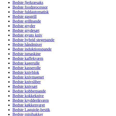
Bedste fjerkræsaks
Bedste foodprocessor
Bedste fuldautomatisk
Bedste gasgrill
Bedste grillpande
Bedste gryder
Bedste grydesæt
Bedste gyuto kniv
Bedste hybrid stegepande
Bedste håndmixer
Bedste induktionspande
Bedste ismaskine
Bedste kaffekværn
Bedste kagerulle
Bedste kasserolle
Bedste knivblok
Bedste knivmagnet
Bedste knivsliber
Bedste knivsæt
Bedste kobberpande
Bedste kokkeknive
Bedste krydderikværn
Bedste køkkenvægt
Bedste Laguiole-bestik
Bedste minihakker