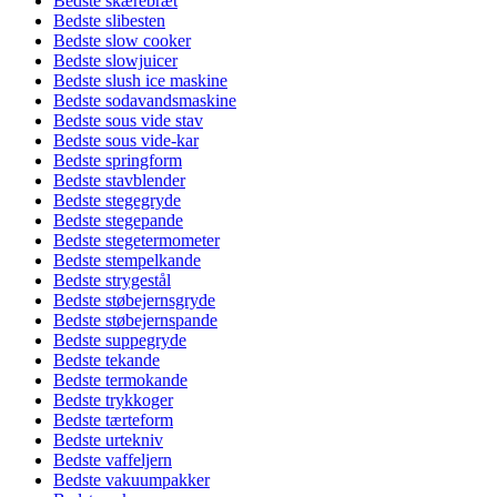
Bedste skærebræt
Bedste slibesten
Bedste slow cooker
Bedste slowjuicer
Bedste slush ice maskine
Bedste sodavandsmaskine
Bedste sous vide stav
Bedste sous vide-kar
Bedste springform
Bedste stavblender
Bedste stegegryde
Bedste stegepande
Bedste stegetermometer
Bedste stempelkande
Bedste strygestål
Bedste støbejernsgryde
Bedste støbejernspande
Bedste suppegryde
Bedste tekande
Bedste termokande
Bedste trykkoger
Bedste tærteform
Bedste urtekniv
Bedste vaffeljern
Bedste vakuumpakker