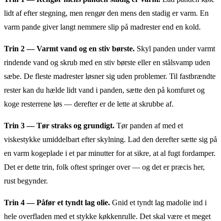
lidt af efter stegning, men rengør den mens den stadig er varm. En
varm pande giver langt nemmere slip på madrester end en kold.
Trin 2 — Varmt vand og en stiv børste.
Skyl panden under varmt
rindende vand og skrub med en stiv børste eller en stålsvamp uden
sæbe. De fleste madrester løsner sig uden problemer. Til fastbrændte
rester kan du hælde lidt vand i panden, sætte den på komfuret og
koge resterrene løs — derefter er de lette at skrubbe af.
Trin 3 — Tør straks og grundigt.
Tør panden af med et
viskestykke umiddelbart efter skylning. Lad den derefter sætte sig på
en varm kogeplade i et par minutter for at sikre, at al fugt fordamper.
Det er dette trin, folk oftest springer over — og det er præcis her,
rust begynder.
Trin 4 — Påfør et tyndt lag olie.
Gnid et tyndt lag madolie ind i
hele overfladen med et stykke køkkenrulle. Det skal være et meget