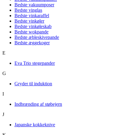
Bedste vakuumposer
Bedste vinglas
Bedste vinkaraffel
Bedste vinkøler
Bedste vinkøleskab
Bedste wokpande
Bedste æbleskivepande
Bedste æggekoger
E
Eva Trio stegepander
G
Gryder til induktion
I
Indbrænding af støbejern
J
Japanske kokkeknive
K