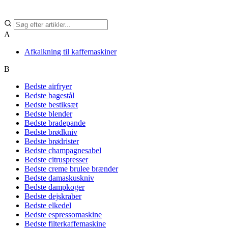
A
Afkalkning til kaffemaskiner
B
Bedste airfryer
Bedste bagestål
Bedste bestiksæt
Bedste blender
Bedste bradepande
Bedste brødkniv
Bedste brødrister
Bedste champagnesabel
Bedste citruspresser
Bedste creme brulee brænder
Bedste damaskuskniv
Bedste dampkoger
Bedste dejskraber
Bedste elkedel
Bedste espressomaskine
Bedste filterkaffemaskine