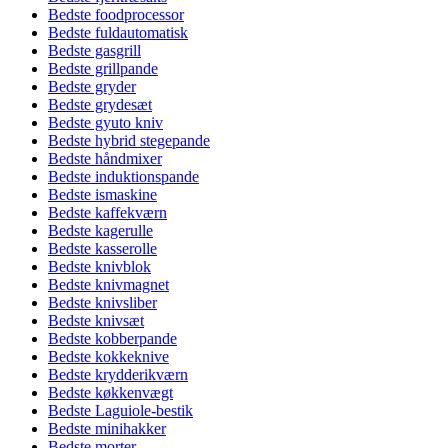
Bedste foodprocessor
Bedste fuldautomatisk
Bedste gasgrill
Bedste grillpande
Bedste gryder
Bedste grydesæt
Bedste gyuto kniv
Bedste hybrid stegepande
Bedste håndmixer
Bedste induktionspande
Bedste ismaskine
Bedste kaffekværn
Bedste kagerulle
Bedste kasserolle
Bedste knivblok
Bedste knivmagnet
Bedste knivsliber
Bedste knivsæt
Bedste kobberpande
Bedste kokkeknive
Bedste krydderikværn
Bedste køkkenvægt
Bedste Laguiole-bestik
Bedste minihakker
Bedste morter