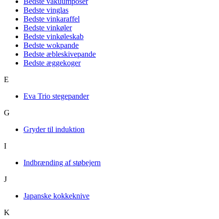
Bedste vakuumposer
Bedste vinglas
Bedste vinkaraffel
Bedste vinkøler
Bedste vinkøleskab
Bedste wokpande
Bedste æbleskivepande
Bedste æggekoger
E
Eva Trio stegepander
G
Gryder til induktion
I
Indbrænding af støbejern
J
Japanske kokkeknive
K