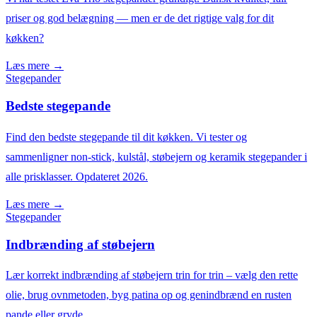
priser og god belægning — men er de det rigtige valg for dit
køkken?
Læs mere →
Stegepander
Bedste stegepande
Find den bedste stegepande til dit køkken. Vi tester og
sammenligner non-stick, kulstål, støbejern og keramik stegepander i
alle prisklasser. Opdateret 2026.
Læs mere →
Stegepander
Indbrænding af støbejern
Lær korrekt indbrænding af støbejern trin for trin – vælg den rette
olie, brug ovnmetoden, byg patina op og genindbrænd en rusten
pande eller gryde.