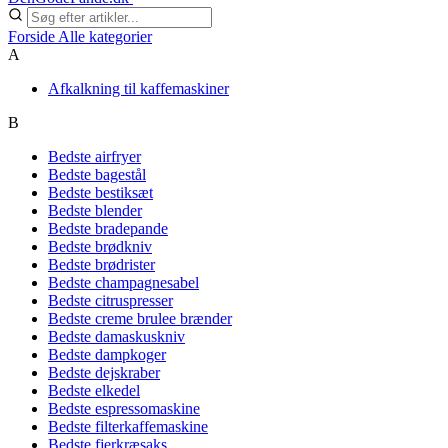
Forside
Alle kategorier
A
Afkalkning til kaffemaskiner
B
Bedste airfryer
Bedste bagestål
Bedste bestiksæt
Bedste blender
Bedste bradepande
Bedste brødkniv
Bedste brødrister
Bedste champagnesabel
Bedste citruspresser
Bedste creme brulee brænder
Bedste damaskuskniv
Bedste dampkoger
Bedste dejskraber
Bedste elkedel
Bedste espressomaskine
Bedste filterkaffemaskine
Bedste fjerkræsaks