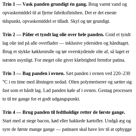
Trin 1 — Vask panden grundigt én gang.
Brug varmt vand og
opvaskemiddel til at fjerne fabriksfinishen. Det er det eneste
tidspunkt, opvaskemiddel er tilladt. Skyl og tør grundigt.
Trin 2 — Påfør et tyndt lag olie over hele panden.
Gnid et tyndt
lag olie ind på alle overflader — inklusive ydersiden og håndtaget.
Brug et stykke køkkenrulle og tør overskydende olie af, så laget er
næsten usynligt. For meget olie giver klæbrighed fremfor patina.
Trin 3 — Bag panden i ovnen.
Sæt panden i ovnen ved 220–230
°C i en time med åbningen nedad. Olien polymeriserer og sætter sig
fast som et hårdt lag. Lad panden køle af i ovnen. Gentag processen
to til tre gange for et godt udgangspunkt.
Trin 4 — Brug panden til fedtholdige retter de første gange.
Start med at stege bacon, kød eller hakkede kartofler. Undgå æg og
syre de første mange gange — patinaen skal have lov til at opbygge