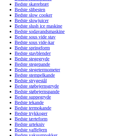
Bedste skærebræt
Bedste slibesten
Bedste slow cooker
Bedste slowjuicer
Bedste slush ice maskine
Bedste sodavandsmaskine
Bedste sous vide stav
Bedste sous vide-kar
Bedste springform
Bedste stavblender
Bedste stegegryde
Bedste stegepande
Bedste stegetermometer
Bedste stempelkande
Bedste strygestål
Bedste støbejernsgryde
Bedste støbejernspande
Bedste suppegryde
Bedste tekande
Bedste termokande
Bedste trykkoger
Bedste tærteform
Bedste urtekniv
Bedste vaffeljern
Bedste vakuumpakker