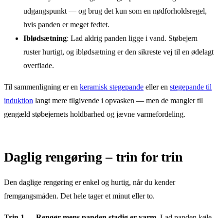
udgangspunkt — og brug det kun som en nødforholdsregel,
hvis panden er meget fedtet.
Iblødsætning
: Lad aldrig panden ligge i vand. Støbejern
ruster hurtigt, og iblødsætning er den sikreste vej til en ødelagt
overflade.
Til sammenligning er en
keramisk stegepande
eller en
stegepande til
induktion
langt mere tilgivende i opvasken — men de mangler til
gengæld støbejernets holdbarhed og jævne varmefordeling.
Daglig rengøring – trin for trin
Den daglige rengøring er enkel og hurtig, når du kender
fremgangsmåden. Det hele tager et minut eller to.
Trin 1 — Rengør mens panden stadig er varm.
Lad panden køle