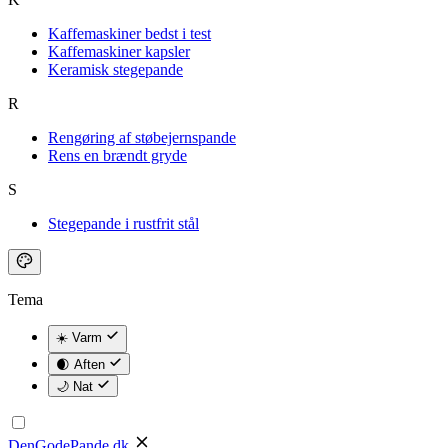
Kaffemaskiner bedst i test
Kaffemaskiner kapsler
Keramisk stegepande
R
Rengøring af støbejernspande
Rens en brændt gryde
S
Stegepande i rustfrit stål
Tema
☀️ Varm
🌒 Aften
🌙 Nat
DenGodePande
.dk