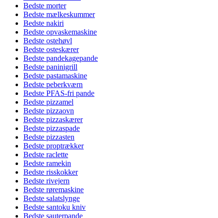
Bedste morter
Bedste mælkeskummer
Bedste nakiri
Bedste opvaskemaskine
Bedste ostehøvl
Bedste osteskærer
Bedste pandekagepande
Bedste paninigrill
Bedste pastamaskine
Bedste peberkværn
Bedste PFAS-fri pande
Bedste pizzamel
Bedste pizzaovn
Bedste pizzaskærer
Bedste pizzaspade
Bedste pizzasten
Bedste proptrækker
Bedste raclette
Bedste ramekin
Bedste risskokker
Bedste rivejern
Bedste røremaskine
Bedste salatslynge
Bedste santoku kniv
Bedste sauterpande