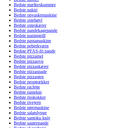
Bedste mælkeskummer
Bedste nakiri
Bedste opvaskemaskine
Bedste ostehøvl
Bedste osteskærer
Bedste pandekagepande
Bedste paninigrill
Bedste pastamaskine
Bedste peberkværn
Bedste PFAS-fri pande
Bedste pizzamel
Bedste pizzaovn
Bedste pizzaskærer
Bedste pizzaspade
Bedste pizzasten
Bedste proptrækker
Bedste raclette
Bedste ramekin
Bedste risskokker
Bedste rivejern
Bedste røremaskine
Bedste salatslynge
Bedste santoku kniv
Bedste sauterpande