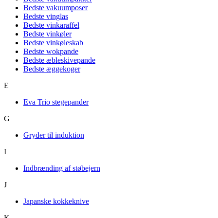
Bedste vakuumposer
Bedste vinglas
Bedste vinkaraffel
Bedste vinkøler
Bedste vinkøleskab
Bedste wokpande
Bedste æbleskivepande
Bedste æggekoger
E
Eva Trio stegepander
G
Gryder til induktion
I
Indbrænding af støbejern
J
Japanske kokkeknive
K