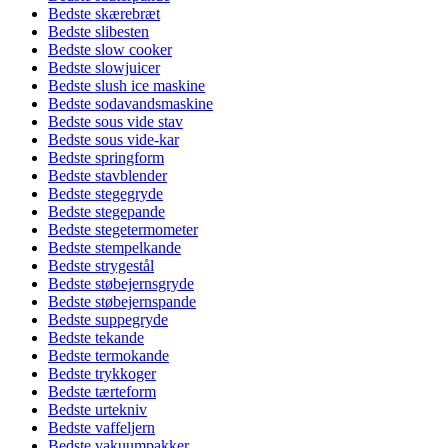
Bedste skærebræt
Bedste slibesten
Bedste slow cooker
Bedste slowjuicer
Bedste slush ice maskine
Bedste sodavandsmaskine
Bedste sous vide stav
Bedste sous vide-kar
Bedste springform
Bedste stavblender
Bedste stegegryde
Bedste stegepande
Bedste stegetermometer
Bedste stempelkande
Bedste strygestål
Bedste støbejernsgryde
Bedste støbejernspande
Bedste suppegryde
Bedste tekande
Bedste termokande
Bedste trykkoger
Bedste tærteform
Bedste urtekniv
Bedste vaffeljern
Bedste vakuumpakker