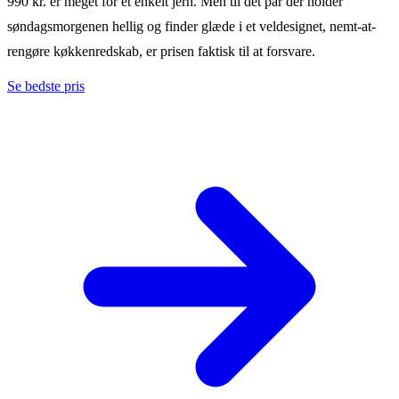
990 kr. er meget for et enkelt jern. Men til det par der holder
søndagsmorgenen hellig og finder glæde i et veldesignet, nemt-at-
rengøre køkkenredskab, er prisen faktisk til at forsvare.
Se bedste pris