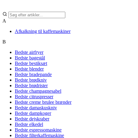
A
Afkalkning til kaffemaskiner
B
Bedste airfryer
Bedste bagestål
Bedste bestiksæt
Bedste blender
Bedste bradepande
Bedste brødkniv
Bedste brødrister
Bedste champagnesabel
Bedste citruspresser
Bedste creme brulee brænder
Bedste damaskuskniv
Bedste dampkoger
Bedste dejskraber
Bedste elkedel
Bedste espressomaskine
Bedste filterkaffemaskine