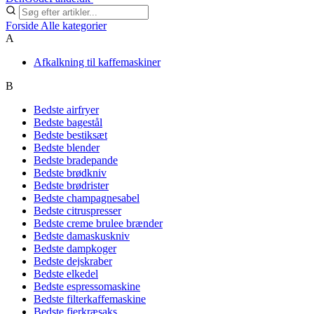
Forside
Alle kategorier
A
Afkalkning til kaffemaskiner
B
Bedste airfryer
Bedste bagestål
Bedste bestiksæt
Bedste blender
Bedste bradepande
Bedste brødkniv
Bedste brødrister
Bedste champagnesabel
Bedste citruspresser
Bedste creme brulee brænder
Bedste damaskuskniv
Bedste dampkoger
Bedste dejskraber
Bedste elkedel
Bedste espressomaskine
Bedste filterkaffemaskine
Bedste fjerkræsaks