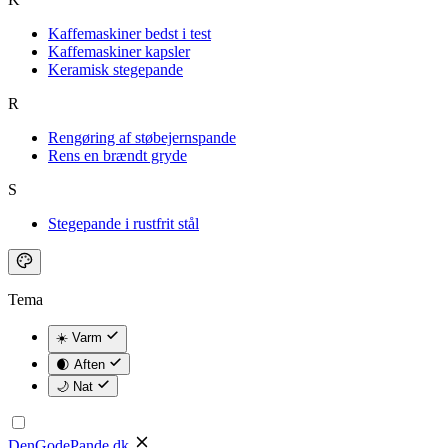
Kaffemaskiner bedst i test
Kaffemaskiner kapsler
Keramisk stegepande
R
Rengøring af støbejernspande
Rens en brændt gryde
S
Stegepande i rustfrit stål
Tema
☀️ Varm
🌒 Aften
🌙 Nat
DenGodePande
.dk