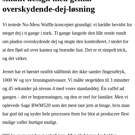
overskydende-dej-løsning
Vi testede No-Mess Waffle-konceptet grundigt: vi hældte bevidst for
meget dej i ti gange i træk. Ti gange fangede den lille rende rundt
om pladen overskydende dej og stegte den kontrolleret, i stedet for
at den flød ud over kanten og brændte fast. Det er et simpelt trick,
og det virker.
Jernet har et børstet rustfrit stålfinish der ikke samler fingeraftryk,
1000 W og syv bruningsniveauer. Vi målte stegetiden til 3 minutter
og 45 sekunder på niveau 4 med vores standarddej. Én vaffel ad
gangen – det er begrænsningen, og den er reel for familier. Men vi
oplevede Sage BWM520 som det mest rare jern at bruge, hvis man
har god tid og nyder hele processen frem for blot at producere flest
mulige vafler hurtigst muligt.