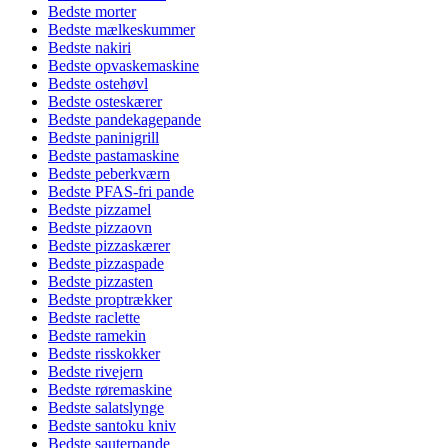
Bedste morter
Bedste mælkeskummer
Bedste nakiri
Bedste opvaskemaskine
Bedste ostehøvl
Bedste osteskærer
Bedste pandekagepande
Bedste paninigrill
Bedste pastamaskine
Bedste peberkværn
Bedste PFAS-fri pande
Bedste pizzamel
Bedste pizzaovn
Bedste pizzaskærer
Bedste pizzaspade
Bedste pizzasten
Bedste proptrækker
Bedste raclette
Bedste ramekin
Bedste risskokker
Bedste rivejern
Bedste røremaskine
Bedste salatslynge
Bedste santoku kniv
Bedste sauterpande