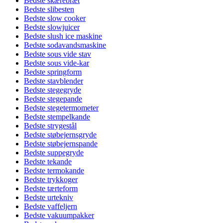
Bedste skærebræt
Bedste slibesten
Bedste slow cooker
Bedste slowjuicer
Bedste slush ice maskine
Bedste sodavandsmaskine
Bedste sous vide stav
Bedste sous vide-kar
Bedste springform
Bedste stavblender
Bedste stegegryde
Bedste stegepande
Bedste stegetermometer
Bedste stempelkande
Bedste strygestål
Bedste støbejernsgryde
Bedste støbejernspande
Bedste suppegryde
Bedste tekande
Bedste termokande
Bedste trykkoger
Bedste tærteform
Bedste urtekniv
Bedste vaffeljern
Bedste vakuumpakker