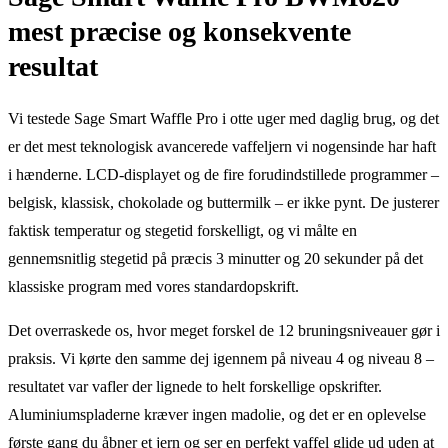
mest præcise og konsekvente
resultat
Vi testede Sage Smart Waffle Pro i otte uger med daglig brug, og det
er det mest teknologisk avancerede vaffeljern vi nogensinde har haft
i hænderne. LCD-displayet og de fire forudindstillede programmer –
belgisk, klassisk, chokolade og buttermilk – er ikke pynt. De justerer
faktisk temperatur og stegetid forskelligt, og vi målte en
gennemsnitlig stegetid på præcis 3 minutter og 20 sekunder på det
klassiske program med vores standardopskrift.
Det overraskede os, hvor meget forskel de 12 bruningsniveauer gør i
praksis. Vi kørte den samme dej igennem på niveau 4 og niveau 8 –
resultatet var vafler der lignede to helt forskellige opskrifter.
Aluminiumspladerne kræver ingen madolie, og det er en oplevelse
første gang du åbner et jern og ser en perfekt vaffel glide ud uden at