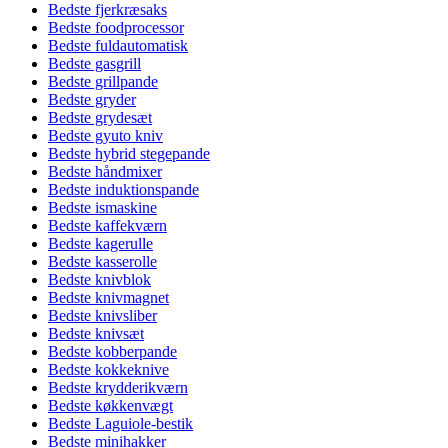
Bedste fjerkræsaks
Bedste foodprocessor
Bedste fuldautomatisk
Bedste gasgrill
Bedste grillpande
Bedste gryder
Bedste grydesæt
Bedste gyuto kniv
Bedste hybrid stegepande
Bedste håndmixer
Bedste induktionspande
Bedste ismaskine
Bedste kaffekværn
Bedste kagerulle
Bedste kasserolle
Bedste knivblok
Bedste knivmagnet
Bedste knivsliber
Bedste knivsæt
Bedste kobberpande
Bedste kokkeknive
Bedste krydderikværn
Bedste køkkenvægt
Bedste Laguiole-bestik
Bedste minihakker