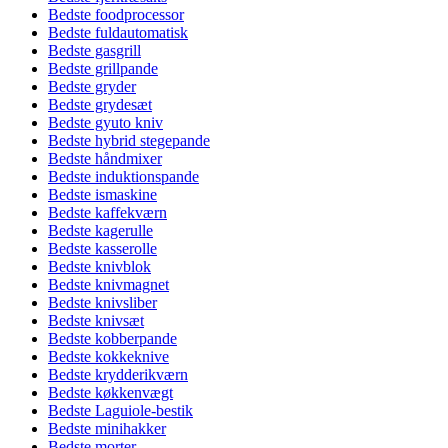
Bedste foodprocessor
Bedste fuldautomatisk
Bedste gasgrill
Bedste grillpande
Bedste gryder
Bedste grydesæt
Bedste gyuto kniv
Bedste hybrid stegepande
Bedste håndmixer
Bedste induktionspande
Bedste ismaskine
Bedste kaffekværn
Bedste kagerulle
Bedste kasserolle
Bedste knivblok
Bedste knivmagnet
Bedste knivsliber
Bedste knivsæt
Bedste kobberpande
Bedste kokkeknive
Bedste krydderikværn
Bedste køkkenvægt
Bedste Laguiole-bestik
Bedste minihakker
Bedste morter