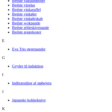
Bedste vakuumposer
Bedste vinglas
Bedste vinkaraffel
Bedste vinkøler
Bedste vinkøleskab
Bedste wokpande
Bedste æbleskivepande
Bedste æggekoger
E
Eva Trio stegepander
G
Gryder til induktion
I
Indbrænding af støbejern
J
Japanske kokkeknive
K