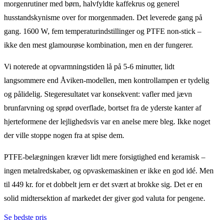
morgenrutiner med børn, halvfyldte kaffekrus og generel
husstandskynisme over for morgenmaden. Det leverede gang på
gang. 1600 W, fem temperaturindstillinger og PTFE non-stick –
ikke den mest glamourøse kombination, men en der fungerer.
Vi noterede at opvarmningstiden lå på 5-6 minutter, lidt
langsommere end Åviken-modellen, men kontrollampen er tydelig
og pålidelig. Stegeresultatet var konsekvent: vafler med jævn
brunfarvning og sprød overflade, bortset fra de yderste kanter af
hjerteformene der lejlighedsvis var en anelse mere bleg. Ikke noget
der ville stoppe nogen fra at spise dem.
PTFE-belægningen kræver lidt mere forsigtighed end keramisk –
ingen metalredskaber, og opvaskemaskinen er ikke en god idé. Men
til 449 kr. for et dobbelt jern er det svært at brokke sig. Det er en
solid midtersektion af markedet der giver god valuta for pengene.
Se bedste pris