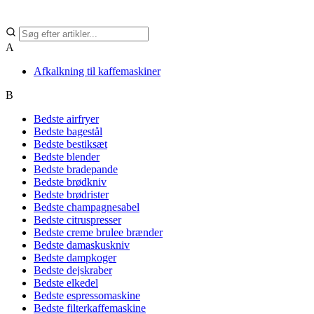
A
Afkalkning til kaffemaskiner
B
Bedste airfryer
Bedste bagestål
Bedste bestiksæt
Bedste blender
Bedste bradepande
Bedste brødkniv
Bedste brødrister
Bedste champagnesabel
Bedste citruspresser
Bedste creme brulee brænder
Bedste damaskuskniv
Bedste dampkoger
Bedste dejskraber
Bedste elkedel
Bedste espressomaskine
Bedste filterkaffemaskine