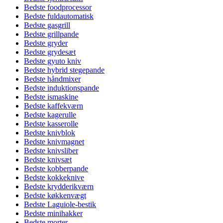
Bedste foodprocessor
Bedste fuldautomatisk
Bedste gasgrill
Bedste grillpande
Bedste gryder
Bedste grydesæt
Bedste gyuto kniv
Bedste hybrid stegepande
Bedste håndmixer
Bedste induktionspande
Bedste ismaskine
Bedste kaffekværn
Bedste kagerulle
Bedste kasserolle
Bedste knivblok
Bedste knivmagnet
Bedste knivsliber
Bedste knivsæt
Bedste kobberpande
Bedste kokkeknive
Bedste krydderikværn
Bedste køkkenvægt
Bedste Laguiole-bestik
Bedste minihakker
Bedste morter