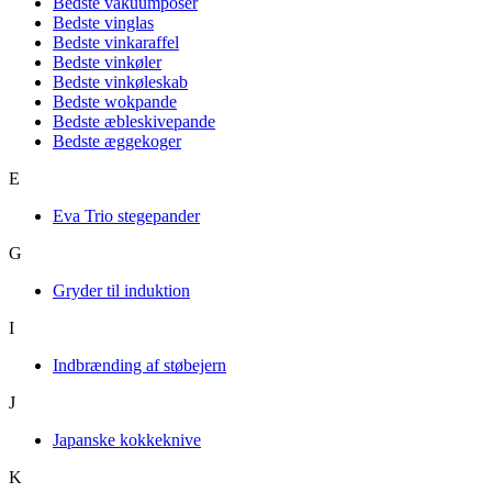
Bedste vakuumposer
Bedste vinglas
Bedste vinkaraffel
Bedste vinkøler
Bedste vinkøleskab
Bedste wokpande
Bedste æbleskivepande
Bedste æggekoger
E
Eva Trio stegepander
G
Gryder til induktion
I
Indbrænding af støbejern
J
Japanske kokkeknive
K