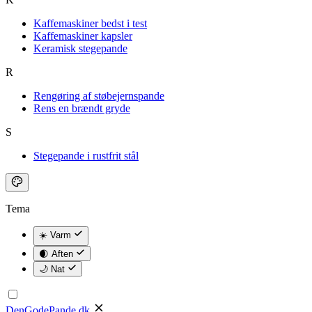
Kaffemaskiner bedst i test
Kaffemaskiner kapsler
Keramisk stegepande
R
Rengøring af støbejernspande
Rens en brændt gryde
S
Stegepande i rustfrit stål
Tema
☀️ Varm
🌒 Aften
🌙 Nat
DenGodePande
.dk