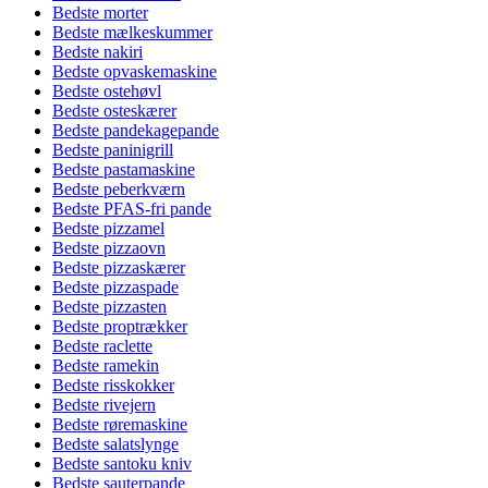
Bedste morter
Bedste mælkeskummer
Bedste nakiri
Bedste opvaskemaskine
Bedste ostehøvl
Bedste osteskærer
Bedste pandekagepande
Bedste paninigrill
Bedste pastamaskine
Bedste peberkværn
Bedste PFAS-fri pande
Bedste pizzamel
Bedste pizzaovn
Bedste pizzaskærer
Bedste pizzaspade
Bedste pizzasten
Bedste proptrækker
Bedste raclette
Bedste ramekin
Bedste risskokker
Bedste rivejern
Bedste røremaskine
Bedste salatslynge
Bedste santoku kniv
Bedste sauterpande