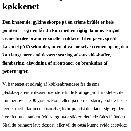
køkkenet
Den knasende, gyldne skorpe på en crème brûlée er hele
pointen — og den får du kun med en rigtig flamme. En god
creme brulee brænder smelter sukkeret til en jævn, sprød
karamel på få sekunder, uden at varme selve cremen op, og den
kan langt mere end dessert: searing af sous vide-bøffer,
flambering, afsvidning af grøntsager og brankning af
peberfrugter.
Vi har testet et udvalg af køkkenbrændere fra de små,
pladsbesparende dessertbrændere til de kraftige proff-modeller, der
rammer over 1300 grader. Forskellen på dem er større, end de fleste
regner med: flammens størrelse, hvor præcist den lader sig regulere,
hvor let butantanken fyldes, og hvor sikkert det hele føles i hånden.
Skal du primært lave dessert, eller vil du også kunne svide et stykke