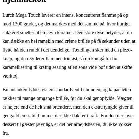
Lurch Mega Touch leverer en intens, koncentreret flamme på op
mod 1300 grader, og det mærkes med det samme på, hvor hurtigt
sukkeret smelter til en jævn karamel. Den store dyse betyder, at du
kan dække en hel ramekin med crème brûlée på få sekunder uden at
flytte hånden rundt i det uendelige. Tændingen sker med en piezo-
knap, og du regulerer flammen trinløst, så du kan gå fra fin
karamellisering til kraftig searing af en sous vide-bøf uden at skifte
værktøj.
Butantanken fyldes via en standardventil i bunden, og kapaciteten
rækker til mange omgange brûlée, før du skal genopfylde. Vægten
er højere end de helt små brændere, men den ekstra tyngde giver til
gengæld en stabil flamme, der ikke flakker i træk. For den der laver
dessert til gæster jævnligt, er det her arbejdshesten, du ikke vokser
fra.