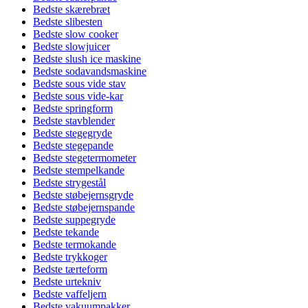
Bedste skærebræt
Bedste slibesten
Bedste slow cooker
Bedste slowjuicer
Bedste slush ice maskine
Bedste sodavandsmaskine
Bedste sous vide stav
Bedste sous vide-kar
Bedste springform
Bedste stavblender
Bedste stegegryde
Bedste stegepande
Bedste stegetermometer
Bedste stempelkande
Bedste strygestål
Bedste støbejernsgryde
Bedste støbejernspande
Bedste suppegryde
Bedste tekande
Bedste termokande
Bedste trykkoger
Bedste tærteform
Bedste urtekniv
Bedste vaffeljern
Bedste vakuumpakker