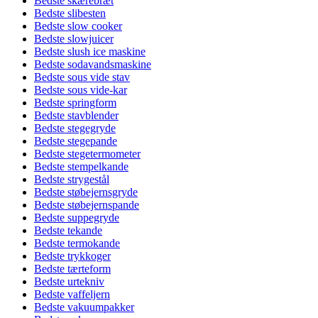
Bedste skærebræt
Bedste slibesten
Bedste slow cooker
Bedste slowjuicer
Bedste slush ice maskine
Bedste sodavandsmaskine
Bedste sous vide stav
Bedste sous vide-kar
Bedste springform
Bedste stavblender
Bedste stegegryde
Bedste stegepande
Bedste stegetermometer
Bedste stempelkande
Bedste strygestål
Bedste støbejernsgryde
Bedste støbejernspande
Bedste suppegryde
Bedste tekande
Bedste termokande
Bedste trykkoger
Bedste tærteform
Bedste urtekniv
Bedste vaffeljern
Bedste vakuumpakker