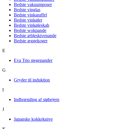
Bedste vakuumposer
Bedste vinglas
Bedste vinkaraffel
Bedste vinkøler
Bedste vinkøleskab
Bedste wokpande
Bedste æbleskivepande
Bedste æggekoger
E
Eva Trio stegepander
G
Gryder til induktion
I
Indbrænding af støbejern
J
Japanske kokkeknive
K