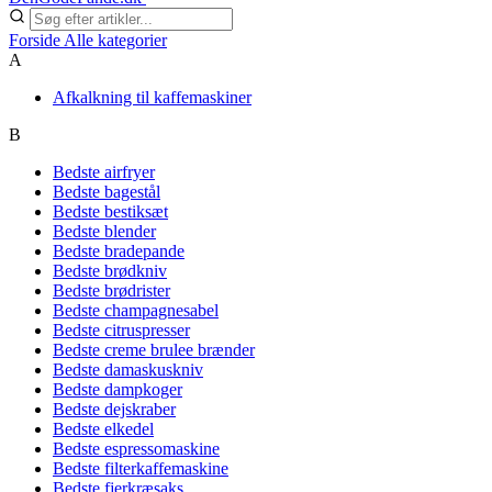
Forside
Alle kategorier
A
Afkalkning til kaffemaskiner
B
Bedste airfryer
Bedste bagestål
Bedste bestiksæt
Bedste blender
Bedste bradepande
Bedste brødkniv
Bedste brødrister
Bedste champagnesabel
Bedste citruspresser
Bedste creme brulee brænder
Bedste damaskuskniv
Bedste dampkoger
Bedste dejskraber
Bedste elkedel
Bedste espressomaskine
Bedste filterkaffemaskine
Bedste fjerkræsaks