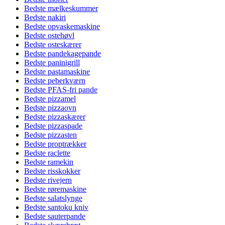
Bedste mælkeskummer
Bedste nakiri
Bedste opvaskemaskine
Bedste ostehøvl
Bedste osteskærer
Bedste pandekagepande
Bedste paninigrill
Bedste pastamaskine
Bedste peberkværn
Bedste PFAS-fri pande
Bedste pizzamel
Bedste pizzaovn
Bedste pizzaskærer
Bedste pizzaspade
Bedste pizzasten
Bedste proptrækker
Bedste raclette
Bedste ramekin
Bedste risskokker
Bedste rivejern
Bedste røremaskine
Bedste salatslynge
Bedste santoku kniv
Bedste sauterpande