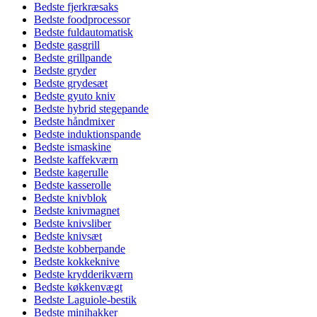
Bedste fjerkræsaks
Bedste foodprocessor
Bedste fuldautomatisk
Bedste gasgrill
Bedste grillpande
Bedste gryder
Bedste grydesæt
Bedste gyuto kniv
Bedste hybrid stegepande
Bedste håndmixer
Bedste induktionspande
Bedste ismaskine
Bedste kaffekværn
Bedste kagerulle
Bedste kasserolle
Bedste knivblok
Bedste knivmagnet
Bedste knivsliber
Bedste knivsæt
Bedste kobberpande
Bedste kokkeknive
Bedste krydderikværn
Bedste køkkenvægt
Bedste Laguiole-bestik
Bedste minihakker