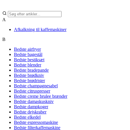
A
Afkalkning til kaffemaskiner
B
Bedste airfryer
Bedste bagestål
Bedste bestiksæt
Bedste blender
Bedste bradepande
Bedste brødkniv
Bedste brødrister
Bedste champagnesabel
Bedste citruspresser
Bedste creme brulee brænder
Bedste damaskuskniv
Bedste dampkoger
Bedste dejskraber
Bedste elkedel
Bedste espressomaskine
Bedste filterkaffemaskine