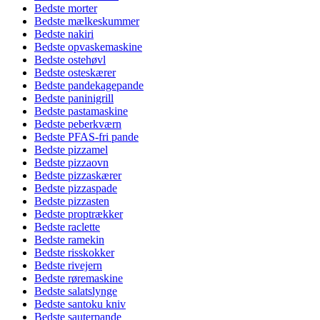
Bedste morter
Bedste mælkeskummer
Bedste nakiri
Bedste opvaskemaskine
Bedste ostehøvl
Bedste osteskærer
Bedste pandekagepande
Bedste paninigrill
Bedste pastamaskine
Bedste peberkværn
Bedste PFAS-fri pande
Bedste pizzamel
Bedste pizzaovn
Bedste pizzaskærer
Bedste pizzaspade
Bedste pizzasten
Bedste proptrækker
Bedste raclette
Bedste ramekin
Bedste risskokker
Bedste rivejern
Bedste røremaskine
Bedste salatslynge
Bedste santoku kniv
Bedste sauterpande