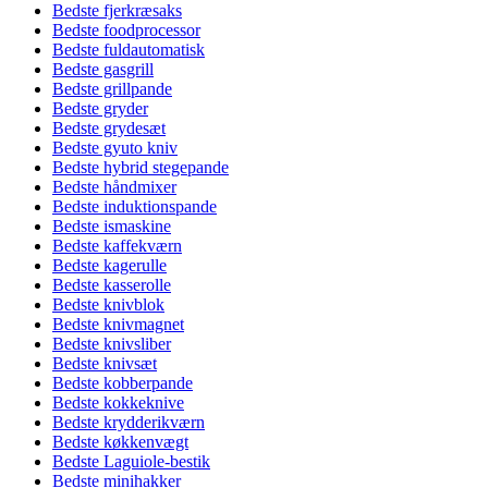
Bedste fjerkræsaks
Bedste foodprocessor
Bedste fuldautomatisk
Bedste gasgrill
Bedste grillpande
Bedste gryder
Bedste grydesæt
Bedste gyuto kniv
Bedste hybrid stegepande
Bedste håndmixer
Bedste induktionspande
Bedste ismaskine
Bedste kaffekværn
Bedste kagerulle
Bedste kasserolle
Bedste knivblok
Bedste knivmagnet
Bedste knivsliber
Bedste knivsæt
Bedste kobberpande
Bedste kokkeknive
Bedste krydderikværn
Bedste køkkenvægt
Bedste Laguiole-bestik
Bedste minihakker