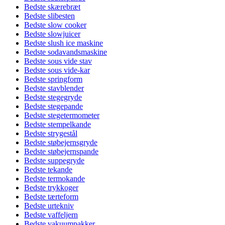
Bedste skærebræt
Bedste slibesten
Bedste slow cooker
Bedste slowjuicer
Bedste slush ice maskine
Bedste sodavandsmaskine
Bedste sous vide stav
Bedste sous vide-kar
Bedste springform
Bedste stavblender
Bedste stegegryde
Bedste stegepande
Bedste stegetermometer
Bedste stempelkande
Bedste strygestål
Bedste støbejernsgryde
Bedste støbejernspande
Bedste suppegryde
Bedste tekande
Bedste termokande
Bedste trykkoger
Bedste tærteform
Bedste urtekniv
Bedste vaffeljern
Bedste vakuumpakker