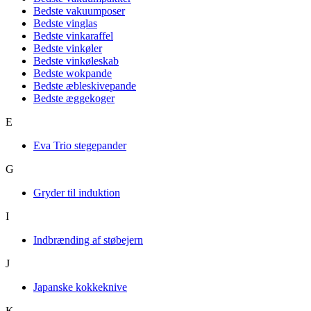
Bedste vakuumposer
Bedste vinglas
Bedste vinkaraffel
Bedste vinkøler
Bedste vinkøleskab
Bedste wokpande
Bedste æbleskivepande
Bedste æggekoger
E
Eva Trio stegepander
G
Gryder til induktion
I
Indbrænding af støbejern
J
Japanske kokkeknive
K