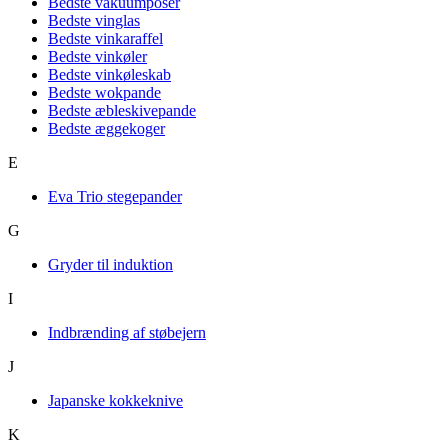
Bedste vakuumposer
Bedste vinglas
Bedste vinkaraffel
Bedste vinkøler
Bedste vinkøleskab
Bedste wokpande
Bedste æbleskivepande
Bedste æggekoger
E
Eva Trio stegepander
G
Gryder til induktion
I
Indbrænding af støbejern
J
Japanske kokkeknive
K