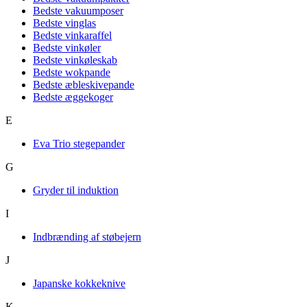
Bedste vakuumposer
Bedste vinglas
Bedste vinkaraffel
Bedste vinkøler
Bedste vinkøleskab
Bedste wokpande
Bedste æbleskivepande
Bedste æggekoger
E
Eva Trio stegepander
G
Gryder til induktion
I
Indbrænding af støbejern
J
Japanske kokkeknive
K