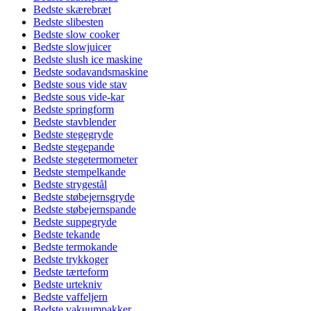
Bedste skærebræt
Bedste slibesten
Bedste slow cooker
Bedste slowjuicer
Bedste slush ice maskine
Bedste sodavandsmaskine
Bedste sous vide stav
Bedste sous vide-kar
Bedste springform
Bedste stavblender
Bedste stegegryde
Bedste stegepande
Bedste stegetermometer
Bedste stempelkande
Bedste strygestål
Bedste støbejernsgryde
Bedste støbejernspande
Bedste suppegryde
Bedste tekande
Bedste termokande
Bedste trykkoger
Bedste tærteform
Bedste urtekniv
Bedste vaffeljern
Bedste vakuumpakker