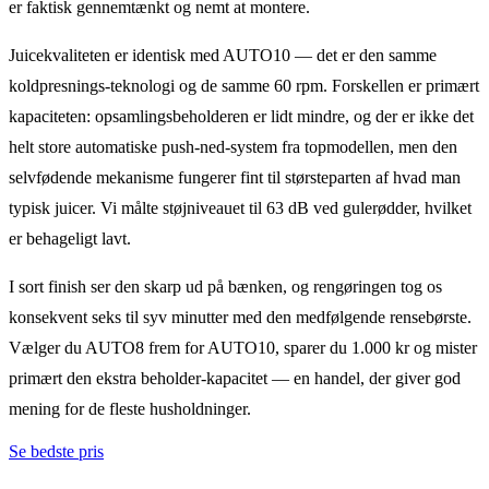
er faktisk gennemtænkt og nemt at montere.
Juicekvaliteten er identisk med AUTO10 — det er den samme
koldpresnings-teknologi og de samme 60 rpm. Forskellen er primært
kapaciteten: opsamlingsbeholderen er lidt mindre, og der er ikke det
helt store automatiske push-ned-system fra topmodellen, men den
selvfødende mekanisme fungerer fint til størsteparten af hvad man
typisk juicer. Vi målte støjniveauet til 63 dB ved gulerødder, hvilket
er behageligt lavt.
I sort finish ser den skarp ud på bænken, og rengøringen tog os
konsekvent seks til syv minutter med den medfølgende rensebørste.
Vælger du AUTO8 frem for AUTO10, sparer du 1.000 kr og mister
primært den ekstra beholder-kapacitet — en handel, der giver god
mening for de fleste husholdninger.
Se bedste pris