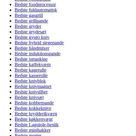
Bedste foodprocessor
Bedste fuldautomatisk
Bedste gasgrill
Bedste grillpande
Bedste gryder
Bedste grydesæt
Bedste gyuto kniv
Bedste hybrid stegepande
Bedste håndmixer
Bedste induktionspande
Bedste ismaskine
Bedste kaffekværn
Bedste kagerulle
Bedste kasserolle
Bedste knivblok
Bedste knivmagnet
Bedste knivsliber
Bedste knivsæt
Bedste kobberpande
Bedste kokkeknive
Bedste krydderikværn
Bedste køkkenvægt
Bedste Laguiole-bestik
Bedste minihakker
Bedste morter