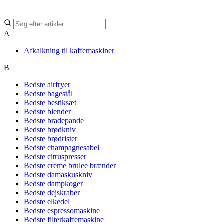
A
Afkalkning til kaffemaskiner
B
Bedste airfryer
Bedste bagestål
Bedste bestiksæt
Bedste blender
Bedste bradepande
Bedste brødkniv
Bedste brødrister
Bedste champagnesabel
Bedste citruspresser
Bedste creme brulee brænder
Bedste damaskuskniv
Bedste dampkoger
Bedste dejskraber
Bedste elkedel
Bedste espressomaskine
Bedste filterkaffemaskine