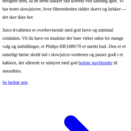
designet dem, så de nemt hakker fast korrekt ved samling igen. Vi
har testet slowjuicere, hvor filterenheden sidder skævt og lækker —
det sker ikke her.
Juice-kvaliteten er overbevisende med god farve og minimal
oxidation. Vil du have en maskine der bare virker uden for mange
valg og indstillinger, er Philips HR1889/70 et stærkt bud. Den er et
naturligt første skridt ind i slowjuicer-verdenen og passer godt i et
køkken, der allerede er udstyret med god
bedste stavblender
til
smoothies.
Se bedste pris