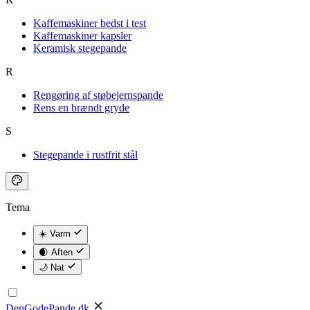
Kaffemaskiner bedst i test
Kaffemaskiner kapsler
Keramisk stegepande
R
Rengøring af støbejernspande
Rens en brændt gryde
S
Stegepande i rustfrit stål
Tema
☀️ Varm
🌒 Aften
🌙 Nat
DenGodePande
.dk