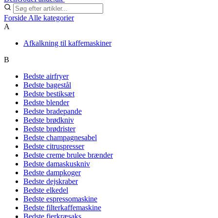
Forside
Alle kategorier
A
Afkalkning til kaffemaskiner
B
Bedste airfryer
Bedste bagestål
Bedste bestiksæt
Bedste blender
Bedste bradepande
Bedste brødkniv
Bedste brødrister
Bedste champagnesabel
Bedste citruspresser
Bedste creme brulee brænder
Bedste damaskuskniv
Bedste dampkoger
Bedste dejskraber
Bedste elkedel
Bedste espressomaskine
Bedste filterkaffemaskine
Bedste fjerkræsaks