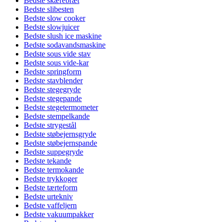
Bedste skærebræt
Bedste slibesten
Bedste slow cooker
Bedste slowjuicer
Bedste slush ice maskine
Bedste sodavandsmaskine
Bedste sous vide stav
Bedste sous vide-kar
Bedste springform
Bedste stavblender
Bedste stegegryde
Bedste stegepande
Bedste stegetermometer
Bedste stempelkande
Bedste strygestål
Bedste støbejernsgryde
Bedste støbejernspande
Bedste suppegryde
Bedste tekande
Bedste termokande
Bedste trykkoger
Bedste tærteform
Bedste urtekniv
Bedste vaffeljern
Bedste vakuumpakker