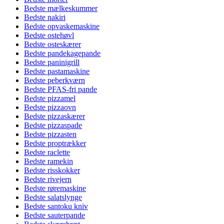
Bedste mælkeskummer
Bedste nakiri
Bedste opvaskemaskine
Bedste ostehøvl
Bedste osteskærer
Bedste pandekagepande
Bedste paninigrill
Bedste pastamaskine
Bedste peberkværn
Bedste PFAS-fri pande
Bedste pizzamel
Bedste pizzaovn
Bedste pizzaskærer
Bedste pizzaspade
Bedste pizzasten
Bedste proptrækker
Bedste raclette
Bedste ramekin
Bedste risskokker
Bedste rivejern
Bedste røremaskine
Bedste salatslynge
Bedste santoku kniv
Bedste sauterpande