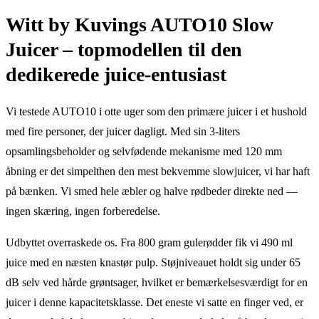
Witt by Kuvings AUTO10 Slow
Juicer – topmodellen til den
dedikerede juice-entusiast
Vi testede AUTO10 i otte uger som den primære juicer i et hushold
med fire personer, der juicer dagligt. Med sin 3-liters
opsamlingsbeholder og selvfødende mekanisme med 120 mm
åbning er det simpelthen den mest bekvemme slowjuicer, vi har haft
på bænken. Vi smed hele æbler og halve rødbeder direkte ned —
ingen skæring, ingen forberedelse.
Udbyttet overraskede os. Fra 800 gram gulerødder fik vi 490 ml
juice med en næsten knastør pulp. Støjniveauet holdt sig under 65
dB selv ved hårde grøntsager, hvilket er bemærkelsesværdigt for en
juicer i denne kapacitetsklasse. Det eneste vi satte en finger ved, er