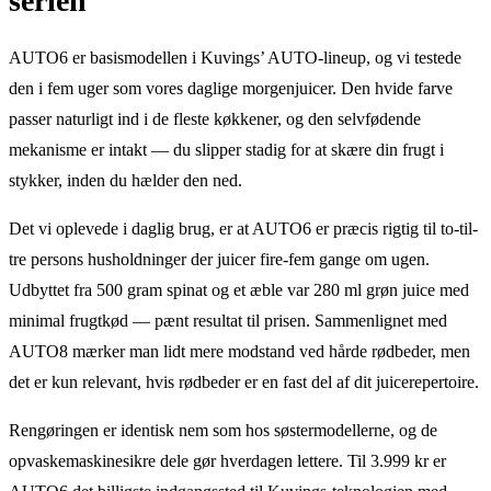
serien
AUTO6 er basismodellen i Kuvings’ AUTO-lineup, og vi testede
den i fem uger som vores daglige morgenjuicer. Den hvide farve
passer naturligt ind i de fleste køkkener, og den selvfødende
mekanisme er intakt — du slipper stadig for at skære din frugt i
stykker, inden du hælder den ned.
Det vi oplevede i daglig brug, er at AUTO6 er præcis rigtig til to-til-
tre persons husholdninger der juicer fire-fem gange om ugen.
Udbyttet fra 500 gram spinat og et æble var 280 ml grøn juice med
minimal frugtkød — pænt resultat til prisen. Sammenlignet med
AUTO8 mærker man lidt mere modstand ved hårde rødbeder, men
det er kun relevant, hvis rødbeder er en fast del af dit juicerepertoire.
Rengøringen er identisk nem som hos søstermodellerne, og de
opvaskemaskinesikre dele gør hverdagen lettere. Til 3.999 kr er