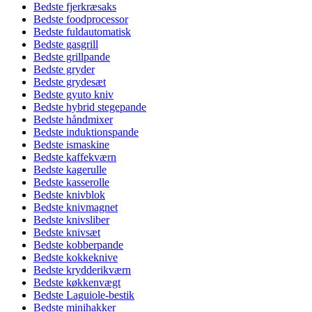
Bedste fjerkræsaks
Bedste foodprocessor
Bedste fuldautomatisk
Bedste gasgrill
Bedste grillpande
Bedste gryder
Bedste grydesæt
Bedste gyuto kniv
Bedste hybrid stegepande
Bedste håndmixer
Bedste induktionspande
Bedste ismaskine
Bedste kaffekværn
Bedste kagerulle
Bedste kasserolle
Bedste knivblok
Bedste knivmagnet
Bedste knivsliber
Bedste knivsæt
Bedste kobberpande
Bedste kokkeknive
Bedste krydderikværn
Bedste køkkenvægt
Bedste Laguiole-bestik
Bedste minihakker