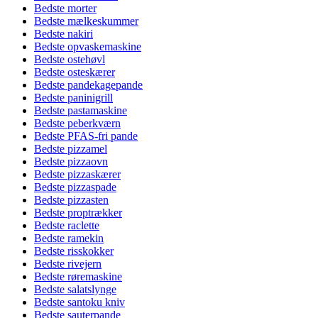
Bedste morter
Bedste mælkeskummer
Bedste nakiri
Bedste opvaskemaskine
Bedste ostehøvl
Bedste osteskærer
Bedste pandekagepande
Bedste paninigrill
Bedste pastamaskine
Bedste peberkværn
Bedste PFAS-fri pande
Bedste pizzamel
Bedste pizzaovn
Bedste pizzaskærer
Bedste pizzaspade
Bedste pizzasten
Bedste proptrækker
Bedste raclette
Bedste ramekin
Bedste risskokker
Bedste rivejern
Bedste røremaskine
Bedste salatslynge
Bedste santoku kniv
Bedste sauterpande