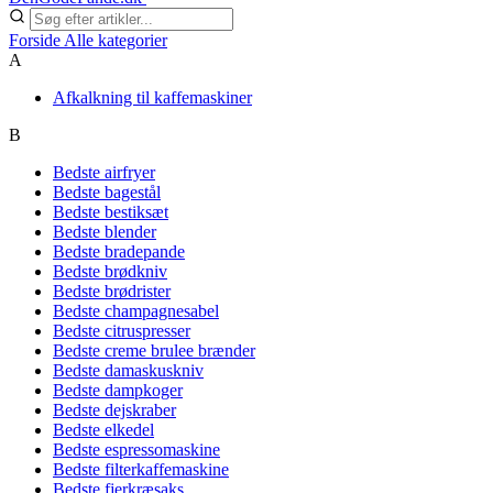
Forside
Alle kategorier
A
Afkalkning til kaffemaskiner
B
Bedste airfryer
Bedste bagestål
Bedste bestiksæt
Bedste blender
Bedste bradepande
Bedste brødkniv
Bedste brødrister
Bedste champagnesabel
Bedste citruspresser
Bedste creme brulee brænder
Bedste damaskuskniv
Bedste dampkoger
Bedste dejskraber
Bedste elkedel
Bedste espressomaskine
Bedste filterkaffemaskine
Bedste fjerkræsaks