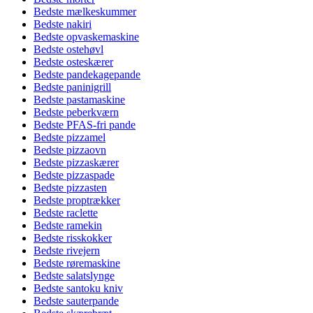
Bedste mælkeskummer
Bedste nakiri
Bedste opvaskemaskine
Bedste ostehøvl
Bedste osteskærer
Bedste pandekagepande
Bedste paninigrill
Bedste pastamaskine
Bedste peberkværn
Bedste PFAS-fri pande
Bedste pizzamel
Bedste pizzaovn
Bedste pizzaskærer
Bedste pizzaspade
Bedste pizzasten
Bedste proptrækker
Bedste raclette
Bedste ramekin
Bedste risskokker
Bedste rivejern
Bedste røremaskine
Bedste salatslynge
Bedste santoku kniv
Bedste sauterpande