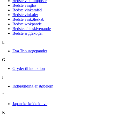
Bedste vakuumposer
Bedste vinglas
Bedste vinkaraffel
Bedste vinkøler
Bedste vinkøleskab
Bedste wokpande
Bedste æbleskivepande
Bedste æggekoger
E
Eva Trio stegepander
G
Gryder til induktion
I
Indbrænding af støbejern
J
Japanske kokkeknive
K