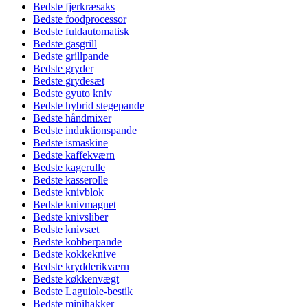
Bedste fjerkræsaks
Bedste foodprocessor
Bedste fuldautomatisk
Bedste gasgrill
Bedste grillpande
Bedste gryder
Bedste grydesæt
Bedste gyuto kniv
Bedste hybrid stegepande
Bedste håndmixer
Bedste induktionspande
Bedste ismaskine
Bedste kaffekværn
Bedste kagerulle
Bedste kasserolle
Bedste knivblok
Bedste knivmagnet
Bedste knivsliber
Bedste knivsæt
Bedste kobberpande
Bedste kokkeknive
Bedste krydderikværn
Bedste køkkenvægt
Bedste Laguiole-bestik
Bedste minihakker