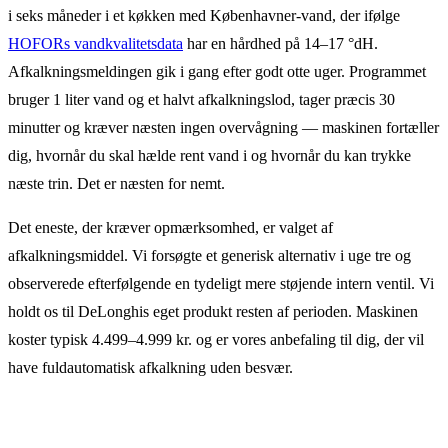
i seks måneder i et køkken med Københavner-vand, der ifølge
HOFORs vandkvalitetsdata
har en hårdhed på 14–17 °dH.
Afkalkningsmeldingen gik i gang efter godt otte uger. Programmet
bruger 1 liter vand og et halvt afkalkningslod, tager præcis 30
minutter og kræver næsten ingen overvågning — maskinen fortæller
dig, hvornår du skal hælde rent vand i og hvornår du kan trykke
næste trin. Det er næsten for nemt.
Det eneste, der kræver opmærksomhed, er valget af
afkalkningsmiddel. Vi forsøgte et generisk alternativ i uge tre og
observerede efterfølgende en tydeligt mere støjende intern ventil. Vi
holdt os til DeLonghis eget produkt resten af perioden. Maskinen
koster typisk 4.499–4.999 kr. og er vores anbefaling til dig, der vil
have fuldautomatisk afkalkning uden besvær.