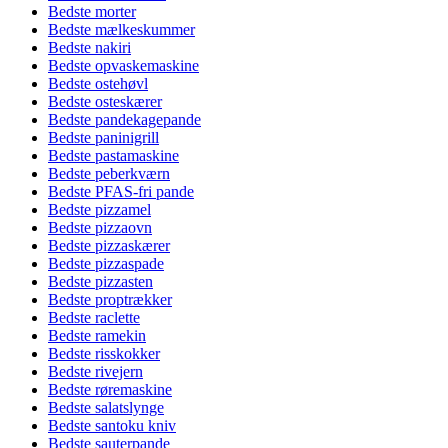
Bedste morter
Bedste mælkeskummer
Bedste nakiri
Bedste opvaskemaskine
Bedste ostehøvl
Bedste osteskærer
Bedste pandekagepande
Bedste paninigrill
Bedste pastamaskine
Bedste peberkværn
Bedste PFAS-fri pande
Bedste pizzamel
Bedste pizzaovn
Bedste pizzaskærer
Bedste pizzaspade
Bedste pizzasten
Bedste proptrækker
Bedste raclette
Bedste ramekin
Bedste risskokker
Bedste rivejern
Bedste røremaskine
Bedste salatslynge
Bedste santoku kniv
Bedste sauterpande