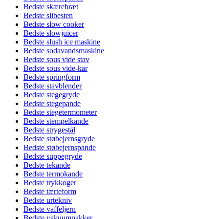
Bedste skærebræt
Bedste slibesten
Bedste slow cooker
Bedste slowjuicer
Bedste slush ice maskine
Bedste sodavandsmaskine
Bedste sous vide stav
Bedste sous vide-kar
Bedste springform
Bedste stavblender
Bedste stegegryde
Bedste stegepande
Bedste stegetermometer
Bedste stempelkande
Bedste strygestål
Bedste støbejernsgryde
Bedste støbejernspande
Bedste suppegryde
Bedste tekande
Bedste termokande
Bedste trykkoger
Bedste tærteform
Bedste urtekniv
Bedste vaffeljern
Bedste vakuumpakker