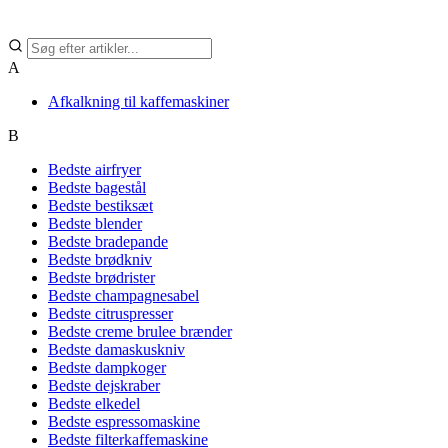
A
Afkalkning til kaffemaskiner
B
Bedste airfryer
Bedste bagestål
Bedste bestiksæt
Bedste blender
Bedste bradepande
Bedste brødkniv
Bedste brødrister
Bedste champagnesabel
Bedste citruspresser
Bedste creme brulee brænder
Bedste damaskuskniv
Bedste dampkoger
Bedste dejskraber
Bedste elkedel
Bedste espressomaskine
Bedste filterkaffemaskine