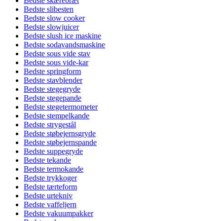
Bedste skærebræt
Bedste slibesten
Bedste slow cooker
Bedste slowjuicer
Bedste slush ice maskine
Bedste sodavandsmaskine
Bedste sous vide stav
Bedste sous vide-kar
Bedste springform
Bedste stavblender
Bedste stegegryde
Bedste stegepande
Bedste stegetermometer
Bedste stempelkande
Bedste strygestål
Bedste støbejernsgryde
Bedste støbejernspande
Bedste suppegryde
Bedste tekande
Bedste termokande
Bedste trykkoger
Bedste tærteform
Bedste urtekniv
Bedste vaffeljern
Bedste vakuumpakker