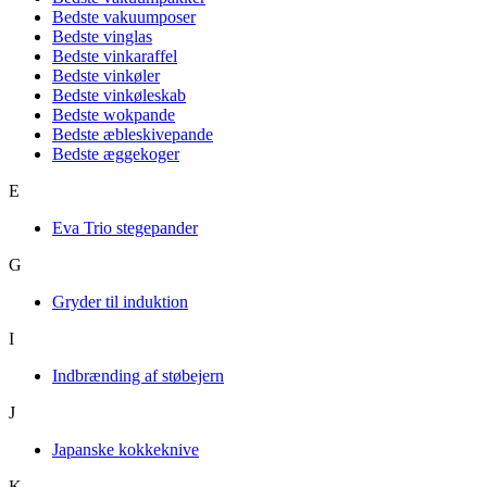
Bedste vakuumposer
Bedste vinglas
Bedste vinkaraffel
Bedste vinkøler
Bedste vinkøleskab
Bedste wokpande
Bedste æbleskivepande
Bedste æggekoger
E
Eva Trio stegepander
G
Gryder til induktion
I
Indbrænding af støbejern
J
Japanske kokkeknive
K