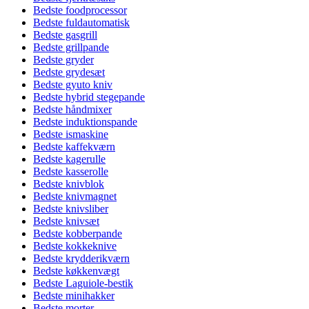
Bedste foodprocessor
Bedste fuldautomatisk
Bedste gasgrill
Bedste grillpande
Bedste gryder
Bedste grydesæt
Bedste gyuto kniv
Bedste hybrid stegepande
Bedste håndmixer
Bedste induktionspande
Bedste ismaskine
Bedste kaffekværn
Bedste kagerulle
Bedste kasserolle
Bedste knivblok
Bedste knivmagnet
Bedste knivsliber
Bedste knivsæt
Bedste kobberpande
Bedste kokkeknive
Bedste krydderikværn
Bedste køkkenvægt
Bedste Laguiole-bestik
Bedste minihakker
Bedste morter