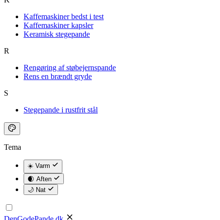
Kaffemaskiner bedst i test
Kaffemaskiner kapsler
Keramisk stegepande
R
Rengøring af støbejernspande
Rens en brændt gryde
S
Stegepande i rustfrit stål
Tema
☀️ Varm
🌒 Aften
🌙 Nat
DenGodePande
.dk